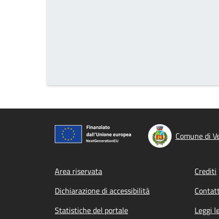
Comune di Ve
Footer menu
Area riservata
Crediti
Dichiarazione di accessibilità
Contatt
Statistiche del portale
Leggi l