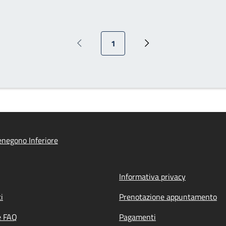
Pagina attuale
1
Pagina precedente
Prossima pagina
negono Inferiore
Informativa privacy
i
Prenotazione appuntamento
e FAQ
Pagamenti