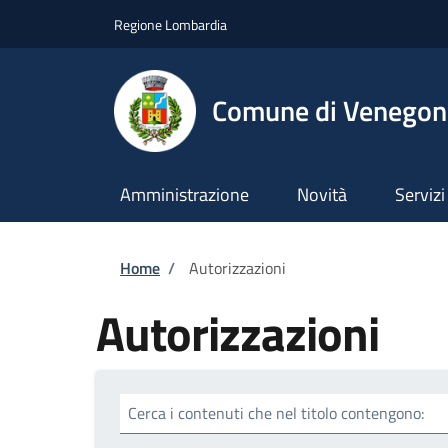
Salta al contenuto principale
Skip to footer content
Regione Lombardia
Comune di Venegono
Amministrazione
Novità
Servizi
Briciole di pane
Home
/
Autorizzazioni
Autorizzazioni
Cerca i contenuti che nel titolo contengono: