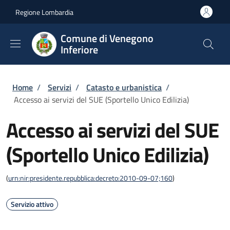
Salta al contenuto principale
Skip to footer content
Regione Lombardia
Comune di Venegono
Inferiore
Briciole di pane
Home
/
Servizi
/
Catasto e urbanistica
/
Accesso ai servizi del SUE (Sportello Unico Edilizia)
Accesso ai servizi del SUE
(Sportello Unico Edilizia)
(
urn:nir:presidente.repubblica:decreto:2010-09-07;160
)
Servizio attivo