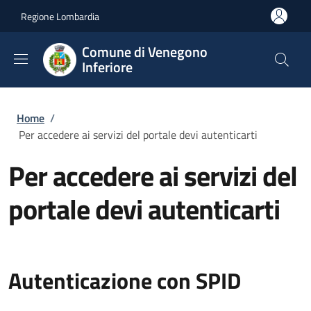
Salta al contenuto principale
Skip to footer content
Regione Lombardia
Comune di Venegono
Inferiore
Briciole di pane
Home
/
Per accedere ai servizi del portale devi autenticarti
Per accedere ai servizi del
portale devi autenticarti
Autenticazione con SPID