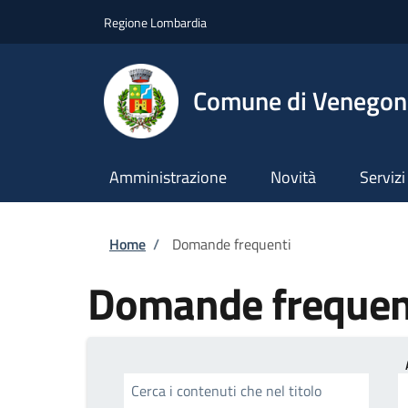
Salta al contenuto principale
Skip to footer content
Regione Lombardia
Comune di Venegono
Amministrazione
Novità
Servizi
Briciole di pane
Home
/
Domande frequenti
Domande frequen
Cerca i contenuti che nel titolo