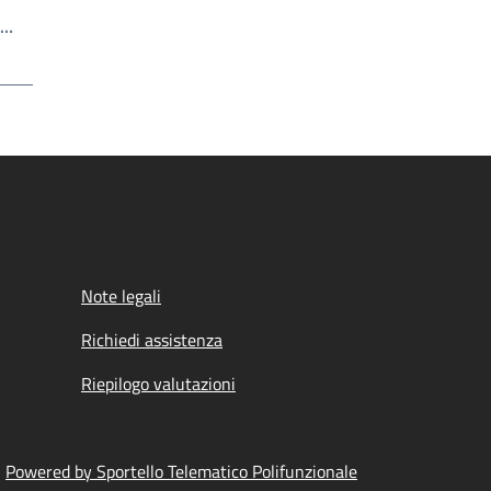
Write the page number you want to go to
a…
Note legali
Richiedi assistenza
Riepilogo valutazioni
Powered by Sportello Telematico Polifunzionale