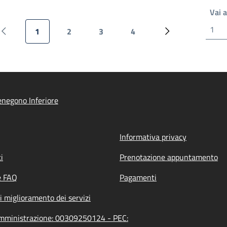
Vai 
1
2
3
4
Pagina precedente
Pagina attuale
Pagina
Pagina
Pagina
Prossima pagina
negono Inferiore
Informativa privacy
i
Prenotazione appuntamento
e FAQ
Pagamenti
i miglioramento dei servizi
'amministrazione: 00309250124 - PEC: