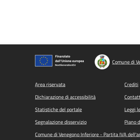
Comune di Ve
Footer menu
Area riservata
Crediti
Dichiarazione di accessibilità
Contatt
Statistiche del portale
Leggi l
Segnalazione disservizio
Piano d
Comune di Venegono Inferiore - Partita IVA dell