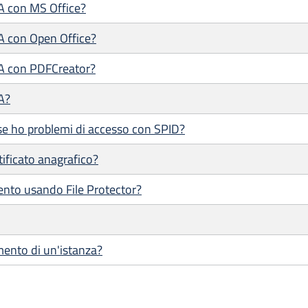
/A con MS Office?
/A con Open Office?
/A con PDFCreator?
A?
se ho problemi di accesso con SPID?
tificato anagrafico?
ento usando File Protector?
mento di un'istanza?