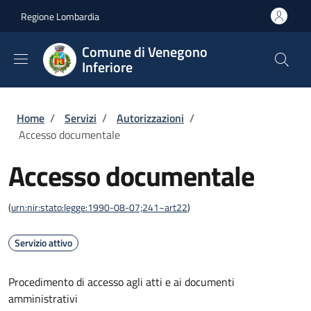
Salta al contenuto principale
Skip to footer content
Regione Lombardia
Comune di Venegono
Inferiore
Briciole di pane
Home
/
Servizi
/
Autorizzazioni
/
Accesso documentale
Accesso documentale
(
urn:nir:stato:legge:1990-08-07;241~art22
)
Servizio attivo
Procedimento di accesso agli atti e ai documenti
amministrativi