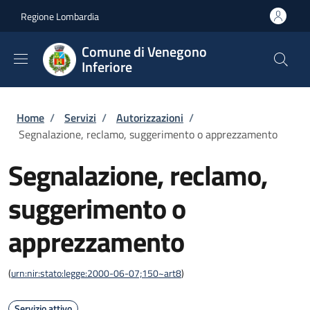
Salta al contenuto principale
Skip to footer content
Regione Lombardia
Comune di Venegono
Inferiore
Briciole di pane
Home
/
Servizi
/
Autorizzazioni
/
Segnalazione, reclamo, suggerimento o apprezzamento
Segnalazione, reclamo,
suggerimento o
apprezzamento
(
urn:nir:stato:legge:2000-06-07;150~art8
)
Servizio attivo