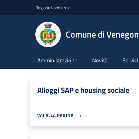
Salta al contenuto principale
Skip to footer content
Regione Lombardia
Comune di Venegono
Amministrazione
Novità
Servizi
Alloggi SAP e housing sociale
VAI ALLA PAGINA