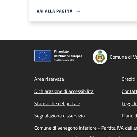
VAI ALLA PAGINA
Comune di Ve
Footer menu
Area riservata
Crediti
Dichiarazione di accessibilità
Contatt
Statistiche del portale
Leggi l
Segnalazione disservizio
Piano d
Comune di Venegono Inferiore - Partita IVA dell