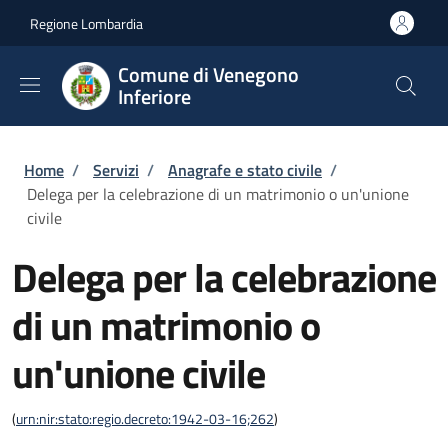
Salta al contenuto principale
Skip to footer content
Regione Lombardia
Comune di Venegono
Inferiore
Briciole di pane
Home
/
Servizi
/
Anagrafe e stato civile
/
Delega per la celebrazione di un matrimonio o un'unione
civile
Delega per la celebrazione
di un matrimonio o
un'unione civile
(
urn:nir:stato:regio.decreto:1942-03-16;262
)