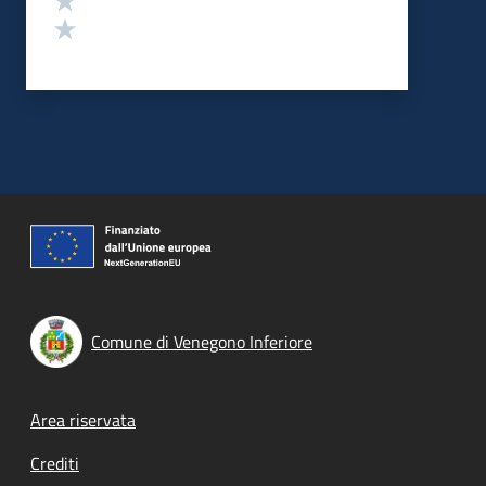
Valuta 1 stelle su 5
Comune di Venegono Inferiore
Footer menu
Area riservata
Crediti