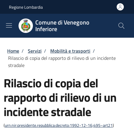
Salta al contenuto principale
Skip to footer content
Regione Lombardia
Comune di Venegono
Inferiore
Briciole di pane
Home
/
Servizi
/
Mobilità e trasporti
/
Rilascio di copia del rapporto di rilievo di un incidente
stradale
Rilascio di copia del
rapporto di rilievo di un
incidente stradale
(
urn:nir:presidente.repubblica:decreto:1992-12-16;495~art21
)