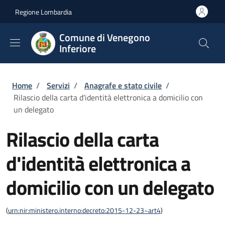
Salta al contenuto principale
Skip to footer content
Regione Lombardia
Comune di Venegono
Inferiore
Briciole di pane
Home
/
Servizi
/
Anagrafe e stato civile
/
Rilascio della carta d'identità elettronica a domicilio con
un delegato
Rilascio della carta
d'identità elettronica a
domicilio con un delegato
(
urn:nir:ministero.interno:decreto:2015-12-23~art4
)