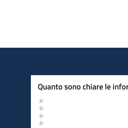
Quanto sono chiare le info
Valutazione
Valuta 5 stelle su 5
Valuta 4 stelle su 5
Valuta 3 stelle su 5
Valuta 2 stelle su 5