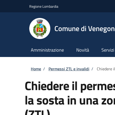
Salta al contenuto principale
Skip to footer content
Regione Lombardia
Comune di Venegono
Amministrazione
Novità
Servizi
Briciole di pane
Home
/
Permessi ZTL e invalidi
/
Chiedere il
Chiedere il permes
la sosta in una zo
(ZTL)