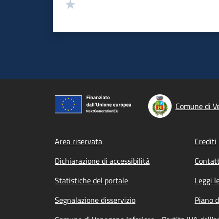
Valuta 1 stelle su 5
Comune di Ve
Footer menu
Area riservata
Crediti
Dichiarazione di accessibilità
Contatt
Statistiche del portale
Leggi l
Segnalazione disservizio
Piano d