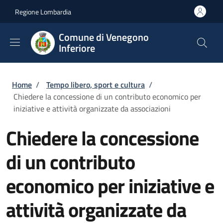
Salta al contenuto principale
Skip to footer content
Regione Lombardia
Comune di Venegono
Inferiore
Briciole di pane
Home
/
Tempo libero, sport e cultura
/
Chiedere la concessione di un contributo economico per
iniziative e attività organizzate da associazioni
Chiedere la concessione
di un contributo
economico per iniziative e
attività organizzate da