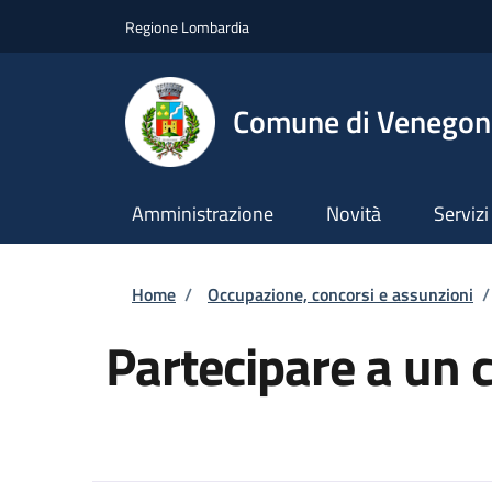
Salta al contenuto principale
Skip to footer content
Regione Lombardia
Comune di Venegono
Amministrazione
Novità
Servizi
Briciole di pane
Home
/
Occupazione, concorsi e assunzioni
/
Partecipare a un 