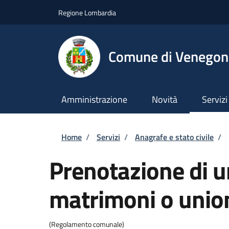
Salta al contenuto principale
Skip to footer content
Regione Lombardia
Comune di Venegono
Amministrazione
Novità
Servizi
Briciole di pane
Home
/
Servizi
/
Anagrafe e stato civile
/
Prenotazione di u
matrimoni o unioni
(Regolamento comunale)