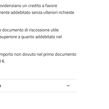
 evidenziano un credito a favore
mente addebitato senza ulteriori richieste
o documento di riscossione utile
è superiore a quanto addebitato nel
e l’importo non dovuto nel primo documento
0 €.
e