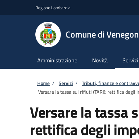
Salta al contenuto principale
Skip to footer content
Regione Lombardia
Comune di Venegono
Amministrazione
Novità
Servizi
Briciole di pane
Home
/
Servizi
/
Tributi, finanze e contravv
Versare la tassa sui rifiuti (TARI): rettifica degli 
Versare la tassa su
rettifica degli imp