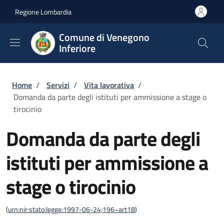
Salta al contenuto principale
Skip to footer content
Regione Lombardia
Comune di Venegono
Inferiore
Briciole di pane
Home
/
Servizi
/
Vita lavorativa
/
Domanda da parte degli istituti per ammissione a stage o
tirocinio
Domanda da parte degli
istituti per ammissione a
stage o tirocinio
(
urn:nir:stato:legge:1997-06-24;196~art18
)