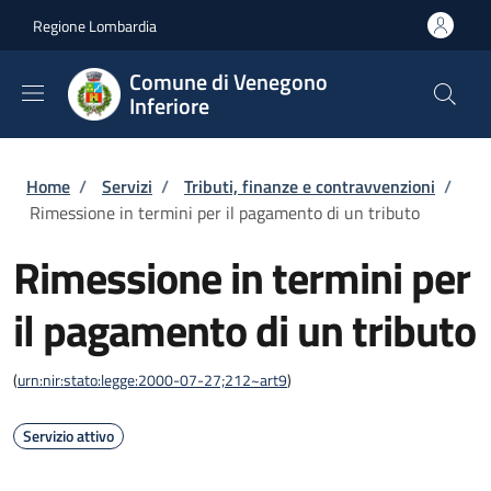
Salta al contenuto principale
Skip to footer content
Regione Lombardia
Comune di Venegono
Inferiore
Briciole di pane
Home
/
Servizi
/
Tributi, finanze e contravvenzioni
/
Rimessione in termini per il pagamento di un tributo
Rimessione in termini per
il pagamento di un tributo
(
urn:nir:stato:legge:2000-07-27;212~art9
)
Servizio attivo