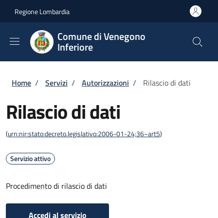
Salta al contenuto principale
Skip to footer content
Regione Lombardia
Comune di Venegono
Inferiore
Briciole di pane
Home
/
Servizi
/
Autorizzazioni
/
Rilascio di dati
Rilascio di dati
(
urn:nir:stato:decreto.legislativo:2006-01-24;36~art5
)
Servizio attivo
Procedimento di rilascio di dati
Accedi al servizio