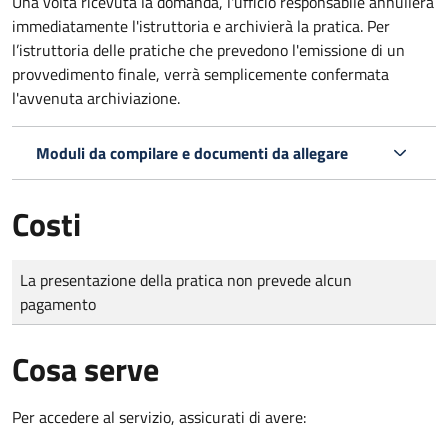
Una volta ricevuta la domanda, l'ufficio responsabile annullerà
immediatamente l'istruttoria e archivierà la pratica. Per
l’istruttoria delle pratiche che prevedono l'emissione di un
provvedimento finale, verrà semplicemente confermata
l'avvenuta archiviazione.
Moduli da compilare e documenti da allegare
Costi
Tipo di pagamento
Importo
La presentazione della pratica non prevede alcun
pagamento
Cosa serve
Per accedere al servizio, assicurati di avere: