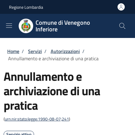
Salta al contenuto principale
Skip to footer content
Regione Lombardia
Comune di Venegono
Inferiore
Briciole di pane
Home
/
Servizi
/
Autorizzazioni
/
Annullamento e archiviazione di una pratica
Annullamento e
archiviazione di una
pratica
(
urn:nir:stato:legge:1990-08-07;241
)
Servizio attivo