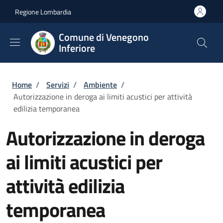
Salta al contenuto principale
Skip to footer content
Regione Lombardia
Comune di Venegono
Inferiore
Briciole di pane
Home
/
Servizi
/
Ambiente
/
Autorizzazione in deroga ai limiti acustici per attività
edilizia temporanea
Autorizzazione in deroga
ai limiti acustici per
attività edilizia
temporanea