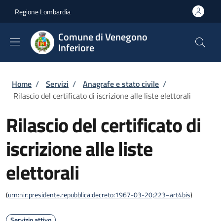
Salta al contenuto principale
Skip to footer content
Regione Lombardia
Comune di Venegono
Inferiore
Briciole di pane
Home
/
Servizi
/
Anagrafe e stato civile
/
Rilascio del certificato di iscrizione alle liste elettorali
Rilascio del certificato di
iscrizione alle liste
elettorali
(
urn:nir:presidente.repubblica:decreto:1967-03-20;223~art4bis
)
Servizio attivo