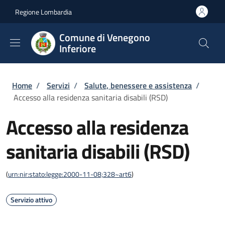
Salta al contenuto principale
Skip to footer content
Regione Lombardia
Comune di Venegono
Inferiore
Briciole di pane
Home
/
Servizi
/
Salute, benessere e assistenza
/
Accesso alla residenza sanitaria disabili (RSD)
Accesso alla residenza
sanitaria disabili (RSD)
(
urn:nir:stato:legge:2000-11-08;328~art6
)
Servizio attivo