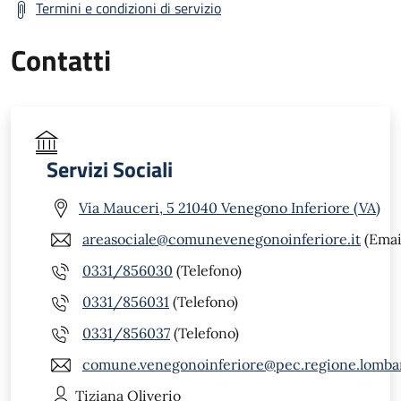
Termini e condizioni di servizio
Contatti
Servizi Sociali
Via Mauceri, 5 21040 Venegono Inferiore (VA)
areasociale@comunevenegonoinferiore.it
(Emai
0331/856030
(Telefono)
0331/856031
(Telefono)
0331/856037
(Telefono)
comune.venegonoinferiore@pec.regione.lombar
Tiziana
Oliverio