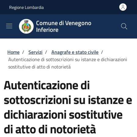
Salta al contenuto principale
Skip to footer content
Regione Lombardia
Comune di Venegono
Inferiore
Briciole di pane
Home
/
Servizi
/
Anagrafe e stato civile
/
Autenticazione di sottoscrizioni su istanze e dichiarazioni
sostitutive di atto di notorietà
Autenticazione di
sottoscrizioni su istanze e
dichiarazioni sostitutive
di atto di notorietà