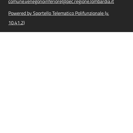
comune.venegonoinferiore@pec.regione.lombardia.it
Powered by Sportello Telematico Polifunzionale (v.
10.41.2)