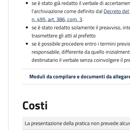
se è stato già redatto il verbale di accertament
l'archiviazione come definito dal
Decreto del
n. 495, art. 386, com. 3
.
se è stato redatto solamente il preavviso, in
trasmettere gli atti al prefetto
se è possibile procedere entro i termini previst
responsabile, differente da quello inizialmente
destinatario il verbale senza coinvolgere il pr
Moduli da compilare e documenti da allegar
Costi
Tipo di pagamento
Importo
La presentazione della pratica non prevede al