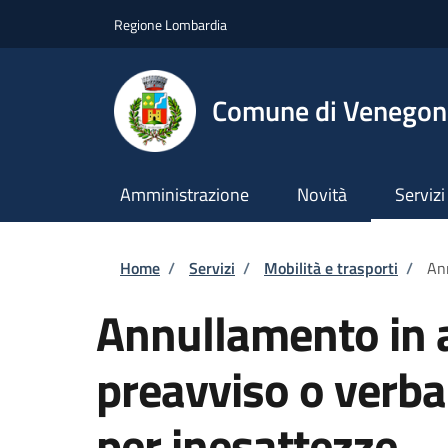
Salta al contenuto principale
Skip to footer content
Regione Lombardia
Comune di Venegono
Amministrazione
Novità
Servizi
Briciole di pane
Home
/
Servizi
/
Mobilità e trasporti
/
Ann
Annullamento in a
preavviso o verba
per inesattezze