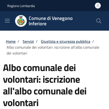
Salta al contenuto principale
Skip to footer content
Regione Lombardia
Comune di Venegono
Inferiore
Briciole di pane
Home
/
Servizi
/
Giustizia e sicurezza pubblica
/
Albo comunale dei volontari: iscrizione all'albo comunale
dei volontari
Albo comunale dei
volontari: iscrizione
all'albo comunale dei
volontari